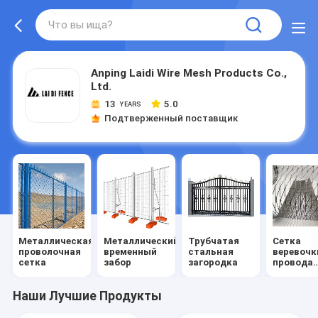
Anping Laidi Wire Mesh Products Co.,
Ltd.
13
5.0
YEARS
Подтверженный поставщик
Металлическая
Металлический
Трубчатая
Сетка
проволочная
временный
стальная
веревочк
сетка
забор
загородка
провода
нержаве
стали
Наши Лучшие Продукты