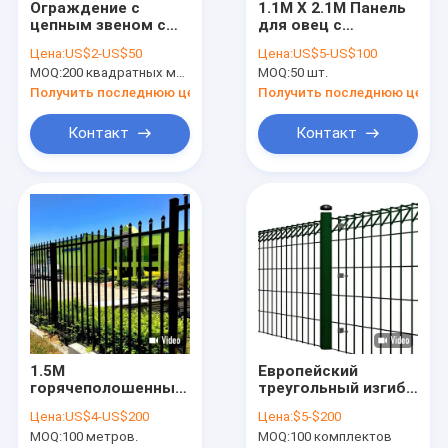
Ограждение с
1.1M X 2.1M Панель
О нас
цепным звеном с
для овец с
покрытием из ПВХ
оцинкованным
Цена:
US$2-US$50
Цена:
US$5-US$100
для садовых
сварным металлом
Экскурсия по заводу
MOQ:
200 квадратных метров
MOQ:
50 шт.
ограждений
Панель для скота
Получить последнюю цену
Получить последнюю цену
Контроль качества
Контакт
Контакт
Свяжитесь с нами
Новости
Случаи
Запросите цитату
1.5М
Европейский
Металлическая проволочная сетка
горячеполошенный
треугольный изгиб
оцинкованный
сварной
Металлический временный забор
Цена:
US$4-US$200
Цена:
$5-$200
металлостальной
проволочной сетки
MOQ:
100 метров.
MOQ:
100 комплектов
забор трубчатый
ограждения 1,8 м