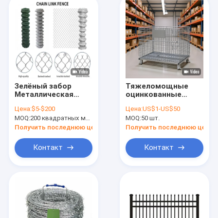
Зелёный забор
Тяжеломощные
Металлическая
оцинкованные
проволочная сетка
складываемые
Цена:
$5-$200
Цена:
US$1-US$50
Забор 30*30 мм
складываемые
MOQ:
200 квадратных метров
MOQ:
50 шт.
Тканеная цепная
сетки для
сетка Забор
перевозки
Получить последнюю цену
Получить последнюю цену
Контакт
Контакт