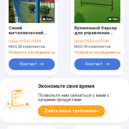
Синий
Временный барьер
металлический
для управления
забор на заднем
толпой
Цена:
US$4-US$50
Цена:
US$5-US$100
дворе 6 футов
MOQ:
50 комплектов
MOQ:
50 комплектов
Кривой 3D двойной
проволочной сетки
Получить последнюю цену
Получить последнюю цену
забор
Контакт
Контакт
Экономьте свое время
Позвольте нам связаться с вами с
лучшими продуктами.
Дайте ваше требование