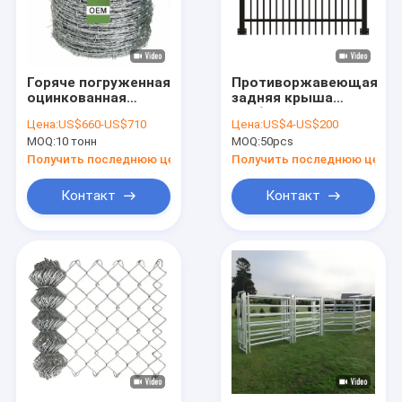
Горяче погруженная
Противоржавеющая
оцинкованная
задняя крыша
катушка из колючей
трубчатого
Цена:
US$660-US$710
Цена:
US$4-US$200
проволоки с
металлического
MOQ:
10 тонн
MOQ:
50pcs
крестовым резом
забора
для забора в гамме
Получить последнюю цену
Получить последнюю цену
12-16
Контакт
Контакт
Домой
Продукты
VR-шоу