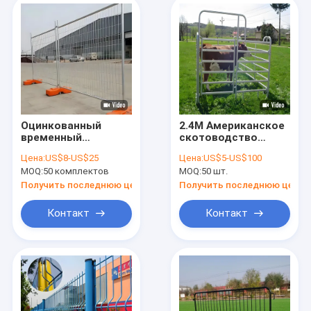
Оцинкованный
2.4M Американское
временный
скотоводство
строительный
Корральное
Цена:
US$8-US$25
Цена:
US$5-US$100
забор высотой 6
ограждение
MOQ:
50 комплектов
MOQ:
50 шт.
футов
Круглое
Австралийский
ограждение с
Получить последнюю цену
Получить последнюю цену
стандарт
трубой
Контакт
Контакт