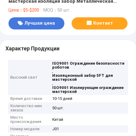
мастерская изоляция забор Металлическая
сетка Защитный перила
Цена：$5-$200
MOQ：50 шт.
Лучшая цена
Контакт
Характер Продукции
ISO9001 Ограждение безопасности
роботов
,
Изоляционный забор 5FT для
Высокий свет
мастерской
,
ISO9001 Изолирующее ограждение
мастерской
Время доставки
10-15 дней
Количество мин
50 шт.
заказа
Место
Китай
происхождения
Номер модели
J01